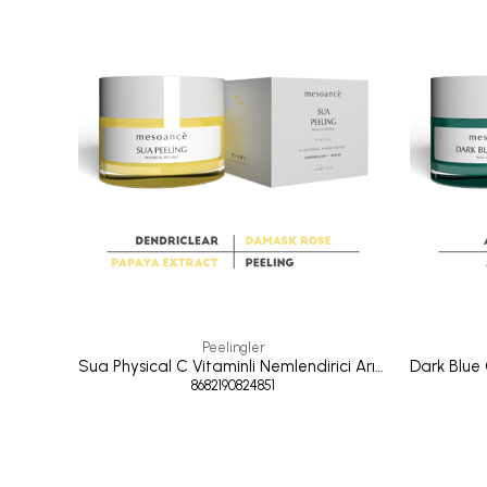
Peelingler
Sua Physical C Vitaminli Nemlendirici Arındırıcı Peeling 50 ML
8682190824851