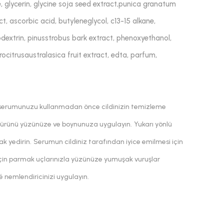
, glycerin, glycine soja seed extract,punica granatum
ct, ascorbic acid, butyleneglycol, c13-15 alkane,
todextrin, pinusstrobus bark extract, phenoxyethanol,
ocitrusaustralasica fruit extract, edta, parfum,
erumunuzu kullanmadan önce cildinizin temizleme
r ürünü yüzünüze ve boynunuza uygulayın.
Yukarı yönlü
k yedirin.
Serumun cildiniz tarafından iyice emilmesi için
için parmak uçlarınızla yüzünüze yumuşak vuruşlar
nemlendiricinizi uygulayın.