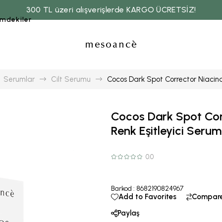
300 TL üzeri alışverişlerde KARGO ÜCRETSİZ!
imdekiler
Serumlar
Cilt Serumu
Cocos Dark Spot Corrector Niacina
Cocos Dark Spot Cor
Renk Eşitleyici Serum
0.0
Barkod
:
8682190824967
Add to Favorites
Compar
Paylaş