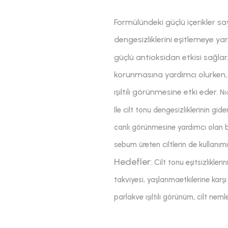
Formülündeki güçlü içerikler say
dengesizliklerini eşitlemeye yar
güçlü antioksidan etkisi sağlar
korunmasına yardımcı olurken, k
ışıltılı görünmesine etki eder.
Ni
Ile cilt tonu dengesizliklerinin g
canlı görünmesine yardımcı olan b
sebum üreten ciltlerin de kullanı
Hedefler:
Cilt tonu eşitsizlikler
takviyesi, yaşlanmaetkilerine karşı
parlakve ışıltılı görünüm, cilt nem