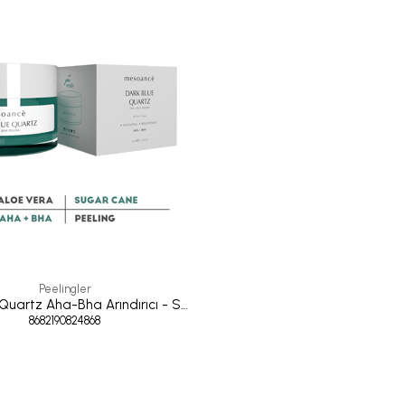
Peelingler
Dark Blue Quartz Aha-Bha Arındırıcı - Sebum Dengeleyici Peeling 50 ml
8682190824868