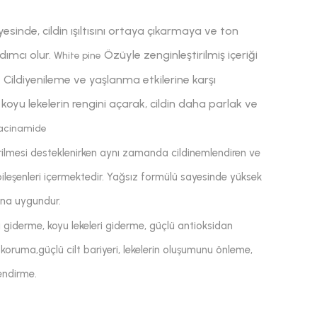
esinde, cildin ışıltısını ortaya çıkarmaya ve ton
dımcı olur.
Özüyle zenginleştirilmiş içeriği
White pine
. Cildiyenileme ve yaşlanma etkilerine karşı
oyu lekelerin rengini açarak, cildin daha parlak ve
acinamide
iderilmesi desteklenirken aynı zamanda cildinemlendiren ve
ileşenleri içermektedir. Yağsız formülü sayesinde yüksek
mına uygundur.
ini giderme, koyu lekeleri giderme, güçlü antioksidan
 koruma,güçlü cilt bariyeri, lekelerin oluşumunu önleme,
lendirme.