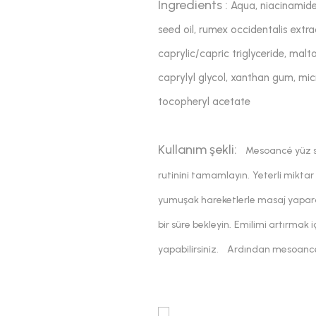
Ingredients
:
Aqua, niacinamide
seed oil, rumex occidentalis extra
caprylic/capric triglyceride, mal
caprylyl glycol, xanthan gum, micr
tocopheryl acetate
Kullanım şekli:
Mesoancé yüz s
rutinini tamamlayın.
Yeterli mikta
yumuşak hareketlerle masaj yapara
bir süre bekleyin.
Emilimi artırmak 
yapabilirsiniz.
Ardından mesoancé 