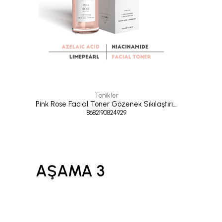
Tonikler
Pink Rose Facial Toner Gözenek Sıkılaştırıcı Aydınlatıcı Tonik 100 ml
8682190824929
AŞAMA 3