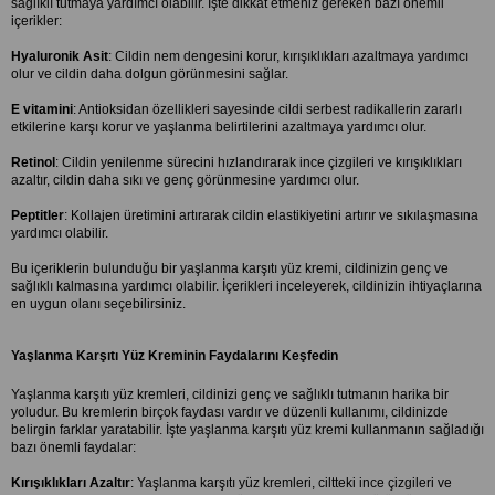
sağlıklı tutmaya yardımcı olabilir. İşte dikkat etmeniz gereken bazı önemli 
içerikler:
Hyaluronik Asit
: Cildin nem dengesini korur, kırışıklıkları azaltmaya yardımcı 
olur ve cildin daha dolgun görünmesini sağlar.
E vitamini
: Antioksidan özellikleri sayesinde cildi serbest radikallerin zararlı 
etkilerine karşı korur ve yaşlanma belirtilerini azaltmaya yardımcı olur.
Retinol
: Cildin yenilenme sürecini hızlandırarak ince çizgileri ve kırışıklıkları 
azaltır, cildin daha sıkı ve genç görünmesine yardımcı olur.
Peptitler
: Kollajen üretimini artırarak cildin elastikiyetini artırır ve sıkılaşmasına 
yardımcı olabilir.
Bu içeriklerin bulunduğu bir yaşlanma karşıtı yüz kremi, cildinizin genç ve 
sağlıklı kalmasına yardımcı olabilir. İçerikleri inceleyerek, cildinizin ihtiyaçlarına 
en uygun olanı seçebilirsiniz.
Yaşlanma Karşıtı Yüz Kreminin Faydalarını Keşfedin
Yaşlanma karşıtı yüz kremleri, cildinizi genç ve sağlıklı tutmanın harika bir 
yoludur. Bu kremlerin birçok faydası vardır ve düzenli kullanımı, cildinizde 
belirgin farklar yaratabilir. İşte yaşlanma karşıtı yüz kremi kullanmanın sağladığı 
bazı önemli faydalar:
Kırışıklıkları Azaltır
: Yaşlanma karşıtı yüz kremleri, ciltteki ince çizgileri ve 