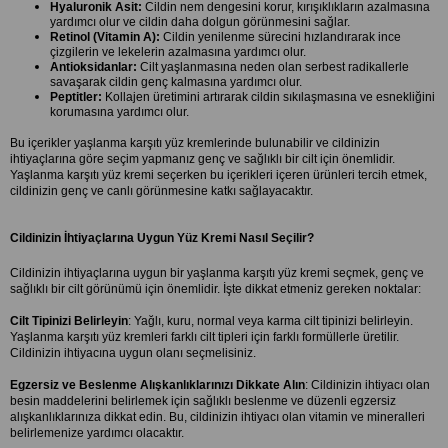
Hyaluronik Asit:
 Cildin nem dengesini korur, kırışıklıkların azalmasına 
yardımcı olur ve cildin daha dolgun görünmesini sağlar.
Retinol (Vitamin A):
 Cildin yenilenme sürecini hızlandırarak ince 
çizgilerin ve lekelerin azalmasına yardımcı olur.
Antioksidanlar:
 Cilt yaşlanmasına neden olan serbest radikallerle 
savaşarak cildin genç kalmasına yardımcı olur.
Peptitler:
 Kollajen üretimini artırarak cildin sıkılaşmasına ve esnekliğini 
korumasına yardımcı olur.
Bu içerikler yaşlanma karşıtı yüz kremlerinde bulunabilir ve cildinizin 
ihtiyaçlarına göre seçim yapmanız genç ve sağlıklı bir cilt için önemlidir. 
Yaşlanma karşıtı yüz kremi seçerken bu içerikleri içeren ürünleri tercih etmek, 
cildinizin genç ve canlı görünmesine katkı sağlayacaktır.
Cildinizin İhtiyaçlarına Uygun Yüz Kremi Nasıl Seçilir?
Cildinizin ihtiyaçlarına uygun bir yaşlanma karşıtı yüz kremi seçmek, genç ve 
sağlıklı bir cilt görünümü için önemlidir. İşte dikkat etmeniz gereken noktalar:
Cilt Tipinizi Belirleyin
: Yağlı, kuru, normal veya karma cilt tipinizi belirleyin. 
Yaşlanma karşıtı yüz kremleri farklı cilt tipleri için farklı formüllerle üretilir. 
Cildinizin ihtiyacına uygun olanı seçmelisiniz.
Egzersiz ve Beslenme Alışkanlıklarınızı Dikkate Alın
: Cildinizin ihtiyacı olan 
besin maddelerini belirlemek için sağlıklı beslenme ve düzenli egzersiz 
alışkanlıklarınıza dikkat edin. Bu, cildinizin ihtiyacı olan vitamin ve mineralleri 
belirlemenize yardımcı olacaktır.