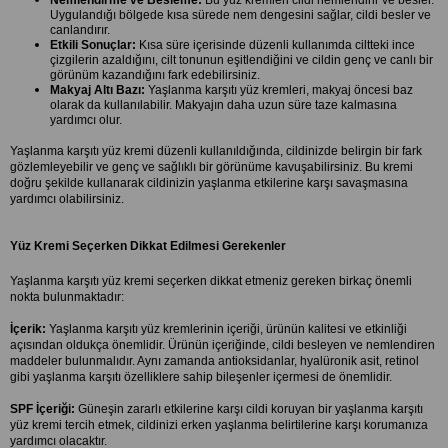
Uygulandığı bölgede kısa sürede nem dengesini sağlar, cildi besler ve 
canlandırır.
Etkili Sonuçlar:
 Kısa süre içerisinde düzenli kullanımda ciltteki ince 
çizgilerin azaldığını, cilt tonunun eşitlendiğini ve cildin genç ve canlı bir 
görünüm kazandığını fark edebilirsiniz.
Makyaj Altı Bazı:
 Yaşlanma karşıtı yüz kremleri, makyaj öncesi baz 
olarak da kullanılabilir. Makyajın daha uzun süre taze kalmasına 
yardımcı olur.
Yaşlanma karşıtı yüz kremi düzenli kullanıldığında, cildinizde belirgin bir fark 
gözlemleyebilir ve genç ve sağlıklı bir görünüme kavuşabilirsiniz. Bu kremi 
doğru şekilde kullanarak cildinizin yaşlanma etkilerine karşı savaşmasına 
yardımcı olabilirsiniz.
Yüz Kremi Seçerken Dikkat Edilmesi Gerekenler
Yaşlanma karşıtı yüz kremi seçerken dikkat etmeniz gereken birkaç önemli 
nokta bulunmaktadır:
İçerik:
 Yaşlanma karşıtı yüz kremlerinin içeriği, ürünün kalitesi ve etkinliği 
açısından oldukça önemlidir. Ürünün içeriğinde, cildi besleyen ve nemlendiren 
maddeler bulunmalıdır. Aynı zamanda antioksidanlar, hyalüronik asit, retinol 
gibi yaşlanma karşıtı özelliklere sahip bileşenler içermesi de önemlidir.
SPF İçeriği:
 Güneşin zararlı etkilerine karşı cildi koruyan bir yaşlanma karşıtı 
yüz kremi tercih etmek, cildinizi erken yaşlanma belirtilerine karşı korumanıza 
yardımcı olacaktır.