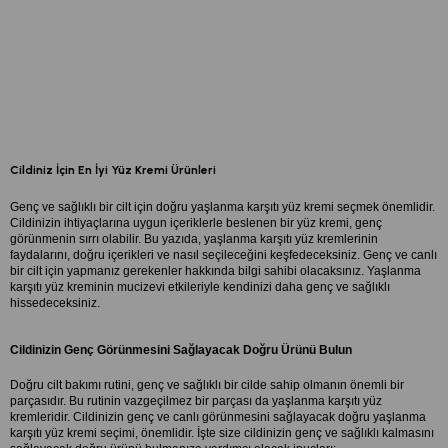
Cildiniz İçin En İyi Yüz Kremi Ürünleri
Genç ve sağlıklı bir cilt için doğru yaşlanma karşıtı yüz kremi seçmek önemlidir. 
Cildinizin ihtiyaçlarına uygun içeriklerle beslenen bir yüz kremi, genç 
görünmenin sırrı olabilir. Bu yazıda, yaşlanma karşıtı yüz kremlerinin 
faydalarını, doğru içerikleri ve nasıl seçileceğini keşfedeceksiniz. Genç ve canlı 
bir cilt için yapmanız gerekenler hakkında bilgi sahibi olacaksınız. Yaşlanma 
karşıtı yüz kreminin mucizevi etkileriyle kendinizi daha genç ve sağlıklı 
hissedeceksiniz.
Cildinizin Genç Görünmesini Sağlayacak Doğru Ürünü Bulun
Doğru cilt bakımı rutini, genç ve sağlıklı bir cilde sahip olmanın önemli bir 
parçasıdır. Bu rutinin vazgeçilmez bir parçası da yaşlanma karşıtı yüz 
kremleridir. Cildinizin genç ve canlı görünmesini sağlayacak doğru yaşlanma 
karşıtı yüz kremi seçimi, önemlidir. İşte size cildinizin genç ve sağlıklı kalmasını 