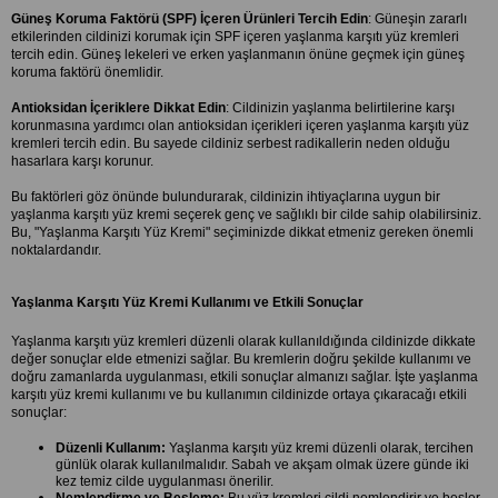
Güneş Koruma Faktörü (SPF) İçeren Ürünleri Tercih Edin
: Güneşin zararlı 
etkilerinden cildinizi korumak için SPF içeren yaşlanma karşıtı yüz kremleri 
tercih edin. Güneş lekeleri ve erken yaşlanmanın önüne geçmek için güneş 
koruma faktörü önemlidir.
Antioksidan İçeriklere Dikkat Edin
: Cildinizin yaşlanma belirtilerine karşı 
korunmasına yardımcı olan antioksidan içerikleri içeren yaşlanma karşıtı yüz 
kremleri tercih edin. Bu sayede cildiniz serbest radikallerin neden olduğu 
hasarlara karşı korunur.
Bu faktörleri göz önünde bulundurarak, cildinizin ihtiyaçlarına uygun bir 
yaşlanma karşıtı yüz kremi seçerek genç ve sağlıklı bir cilde sahip olabilirsiniz. 
Bu, "Yaşlanma Karşıtı Yüz Kremi" seçiminizde dikkat etmeniz gereken önemli 
noktalardandır.
Yaşlanma Karşıtı Yüz Kremi Kullanımı ve Etkili Sonuçlar
Yaşlanma karşıtı yüz kremleri düzenli olarak kullanıldığında cildinizde dikkate 
değer sonuçlar elde etmenizi sağlar. Bu kremlerin doğru şekilde kullanımı ve 
doğru zamanlarda uygulanması, etkili sonuçlar almanızı sağlar. İşte yaşlanma 
karşıtı yüz kremi kullanımı ve bu kullanımın cildinizde ortaya çıkaracağı etkili 
sonuçlar:
Düzenli Kullanım:
 Yaşlanma karşıtı yüz kremi düzenli olarak, tercihen 
günlük olarak kullanılmalıdır. Sabah ve akşam olmak üzere günde iki 
kez temiz cilde uygulanması önerilir.
Nemlendirme ve Besleme:
 Bu yüz kremleri cildi nemlendirir ve besler. 