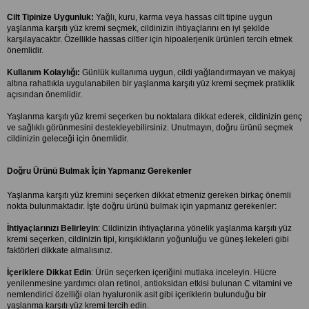
Cilt Tipinize Uygunluk:
 Yağlı, kuru, karma veya hassas cilt tipine uygun 
yaşlanma karşıtı yüz kremi seçmek, cildinizin ihtiyaçlarını en iyi şekilde 
karşılayacaktır. Özellikle hassas ciltler için hipoalerjenik ürünleri tercih etmek 
önemlidir.
Kullanım Kolaylığı:
 Günlük kullanıma uygun, cildi yağlandırmayan ve makyaj 
altına rahatlıkla uygulanabilen bir yaşlanma karşıtı yüz kremi seçmek pratiklik 
açısından önemlidir.
Yaşlanma karşıtı yüz kremi seçerken bu noktalara dikkat ederek, cildinizin genç 
ve sağlıklı görünmesini destekleyebilirsiniz. Unutmayın, doğru ürünü seçmek 
cildinizin geleceği için önemlidir.
Doğru Ürünü Bulmak İçin Yapmanız Gerekenler
Yaşlanma karşıtı yüz kremini seçerken dikkat etmeniz gereken birkaç önemli 
nokta bulunmaktadır. İşte doğru ürünü bulmak için yapmanız gerekenler:
İhtiyaçlarınızı Belirleyin
: Cildinizin ihtiyaçlarına yönelik yaşlanma karşıtı yüz 
kremi seçerken, cildinizin tipi, kırışıklıkların yoğunluğu ve güneş lekeleri gibi 
faktörleri dikkate almalısınız.
İçeriklere Dikkat Edin
: Ürün seçerken içeriğini mutlaka inceleyin. Hücre 
yenilenmesine yardımcı olan retinol, antioksidan etkisi bulunan C vitamini ve 
nemlendirici özelliği olan hyaluronik asit gibi içeriklerin bulunduğu bir 
yaşlanma karşıtı yüz kremi tercih edin.