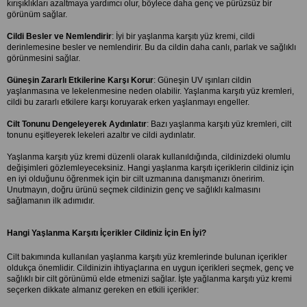
kırışıklıkları azaltmaya yardımcı olur, böylece daha genç ve pürüzsüz bir 
görünüm sağlar.
Cildi Besler ve Nemlendirir
: İyi bir yaşlanma karşıtı yüz kremi, cildi 
derinlemesine besler ve nemlendirir. Bu da cildin daha canlı, parlak ve sağlıklı 
görünmesini sağlar.
Güneşin Zararlı Etkilerine Karşı Korur
: Güneşin UV ışınları cildin 
yaşlanmasına ve lekelenmesine neden olabilir. Yaşlanma karşıtı yüz kremleri, 
cildi bu zararlı etkilere karşı koruyarak erken yaşlanmayı engeller.
Cilt Tonunu Dengeleyerek Aydınlatır
: Bazı yaşlanma karşıtı yüz kremleri, cilt 
tonunu eşitleyerek lekeleri azaltır ve cildi aydınlatır.
Yaşlanma karşıtı yüz kremi düzenli olarak kullanıldığında, cildinizdeki olumlu 
değişimleri gözlemleyeceksiniz. Hangi yaşlanma karşıtı içeriklerin cildiniz için 
en iyi olduğunu öğrenmek için bir cilt uzmanına danışmanızı öneririm. 
Unutmayın, doğru ürünü seçmek cildinizin genç ve sağlıklı kalmasını 
sağlamanın ilk adımıdır.
Hangi Yaşlanma Karşıtı İçerikler Cildiniz İçin En İyi?
Cilt bakımında kullanılan yaşlanma karşıtı yüz kremlerinde bulunan içerikler 
oldukça önemlidir. Cildinizin ihtiyaçlarına en uygun içerikleri seçmek, genç ve 
sağlıklı bir cilt görünümü elde etmenizi sağlar. İşte yağlanma karşıtı yüz kremi 
seçerken dikkate almanız gereken en etkili içerikler: