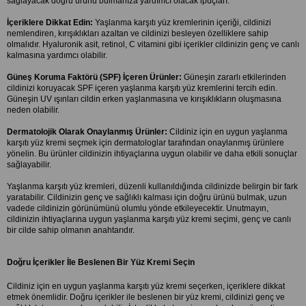
sağlayacak doğru ürünü bulmanıza yardımcı olacak ipuçları:
İçeriklere Dikkat Edin:
 Yaşlanma karşıtı yüz kremlerinin içeriği, cildinizi 
nemlendiren, kırışıklıkları azaltan ve cildinizi besleyen özelliklere sahip 
olmalıdır. Hyaluronik asit, retinol, C vitamini gibi içerikler cildinizin genç ve canlı 
kalmasına yardımcı olabilir.
Güneş Koruma Faktörü (SPF) İçeren Ürünler:
 Güneşin zararlı etkilerinden 
cildinizi koruyacak SPF içeren yaşlanma karşıtı yüz kremlerini tercih edin. 
Güneşin UV ışınları cildin erken yaşlanmasına ve kırışıklıkların oluşmasına 
neden olabilir.
Dermatolojik Olarak Onaylanmış Ürünler:
 Cildiniz için en uygun yaşlanma 
karşıtı yüz kremi seçmek için dermatologlar tarafından onaylanmış ürünlere 
yönelin. Bu ürünler cildinizin ihtiyaçlarına uygun olabilir ve daha etkili sonuçlar 
sağlayabilir.
Yaşlanma karşıtı yüz kremleri, düzenli kullanıldığında cildinizde belirgin bir fark 
yaratabilir. Cildinizin genç ve sağlıklı kalması için doğru ürünü bulmak, uzun 
vadede cildinizin görünümünü olumlu yönde etkileyecektir. Unutmayın, 
cildinizin ihtiyaçlarına uygun yaşlanma karşıtı yüz kremi seçimi, genç ve canlı 
bir cilde sahip olmanın anahtarıdır.
Doğru İçerikler İle Beslenen Bir Yüz Kremi Seçin
Cildiniz için en uygun yaşlanma karşıtı yüz kremi seçerken, içeriklere dikkat 
etmek önemlidir. Doğru içerikler ile beslenen bir yüz kremi, cildinizi genç ve 