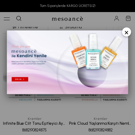
Anasayfa
Cilt Bakım
Ürüne Göre
Kremler
Tüm Siparişlerde KARGO ÜCRETSİZ!
Kremler
Filtreleme
Sıralama
×
Kremler
Kremler
Infinite Blue Cilt Tonu Eşitleyici Aydınlatıcı Nemlendirici Yüz Bakım Kremi 50ML
Pink Cloud Yaşlanma Karşıtı Nemlendirici Yüz Bakım Kremi 50ML
8682190824875
8682190824882