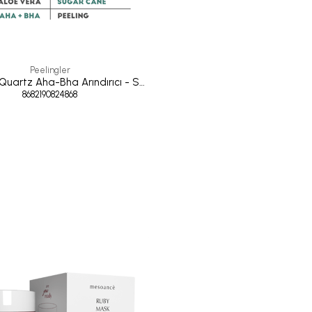
Peelingler
Dark Blue Quartz Aha-Bha Arındırıcı - Sebum Dengeleyici Peeling 50 ml
8682190824868