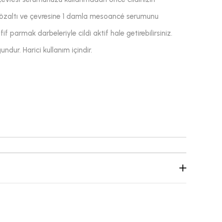
Gözaltı ve çevresine 1 damla mesoancé serumunu
if parmak darbeleriyle cildi aktif hale getirebilirsiniz.
ndur. Harici kullanım içindir.