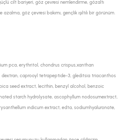
çlü cilt bariyeri, göz çevresi nemlendirme, gözaltı
 azalma, göz çevresi bakımı, gençlik ışıltılı bir görünüm.
dium pca, erythritol, chondrus crispus,xanthan
 dextran, caprooyl tetrapeptide-3, gleditsia triacanthos
ica seed extract, lecithin, benzyl alcohol, benzoic
enated starch hydrolysate, ascophyllum nodosumextract,
ysanthellum ındicum extract, edta, sodiumhyaluronate,
vresi serumunuzu kullanmadan önce cildinizin