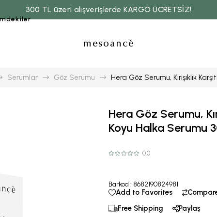
300 TL üzeri alışverişlerde KARGO ÜCRETSİZ!
imdekiler
Serumlar
Göz Serumu
Hera Göz Serumu, Kırışıklık Karş
Hera Göz Serumu, Kırı
Koyu Halka Serumu 
0.0
Barkod
:
8682190824981
Add to Favorites
Compar
Free Shipping
Paylaş