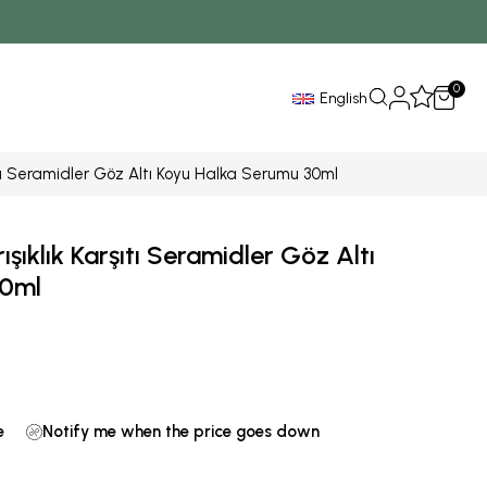
0
English
ıtı Seramidler Göz Altı Koyu Halka Serumu 30ml
şıklık Karşıtı Seramidler Göz Altı
30ml
e
Notify me when the price goes down