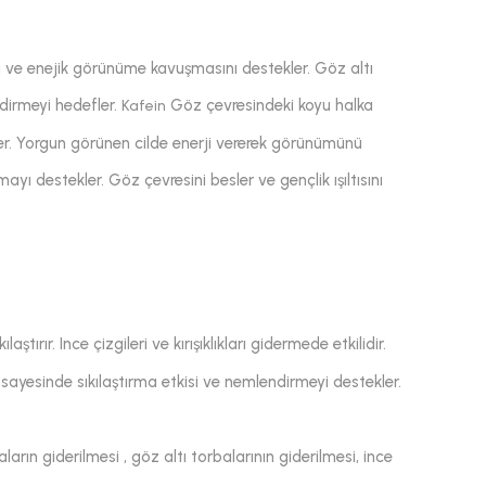
 ve enejik görünüme kavuşmasını destekler. Göz altı
ndirmeyi hedefler.
Göz çevresindeki koyu halka
Kafein
. Yorgun görünen cilde enerji vererek görünümünü
umayı destekler. Göz çevresini besler ve gençlik ışıltısını
ılaştırır. Ince çizgileri ve kırışıklıkları gidermede etkilidir.
ri sayesinde sıkılaştırma etkisi ve nemlendirmeyi destekler.
arın giderilmesi , göz altı torbalarının giderilmesi, ince