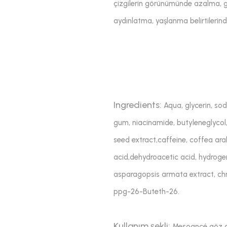
çizgilerin görünümünde azalma, gü
aydınlatma, yaşlanma belirtilerinde
Ingredients:
Aqua, glycerin, so
gum, niacinamide, butyleneglycol,
seed extract,caffeine, coffea arab
acid,dehydroacetic acid, hydrog
asparagopsis armata extract, chr
ppg-26-Buteth-26.
Kullanım şekli:
Mesoancé göz çe