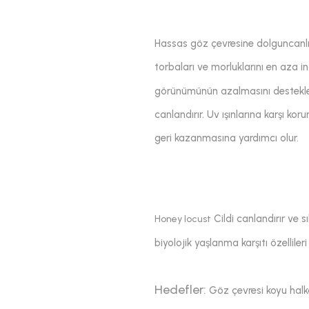
Hassas göz çevresine dolguncanlı
torbaları ve morluklarını en aza i
görünümünün azalmasını destekler
canlandırır. Uv ışınlarına karşı kor
geri kazanmasına yardımcı olur.
Cildi canlandırır ve sık
Honey locust
biyolojik yaşlanma karşıtı özellile
Hedefler:
Göz çevresi koyu halkal