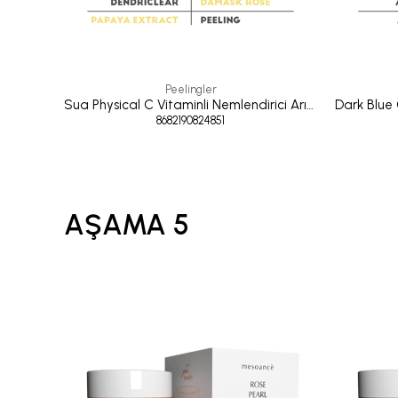
Peelingler
Sua Physical C Vitaminli Nemlendirici Arındırıcı Peeling 50 ML
8682190824851
AŞAMA 5