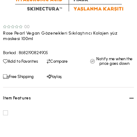
0.0
Rose Pearl Vegan Gözenekleri Sıkılaştırıcı Kolajen yüz
maskesi 100ml
Barkod
:
8682190824905
Notify me when the
Add to Favorites
Compare
price goes down
Free Shipping
Paylaş
Item Features