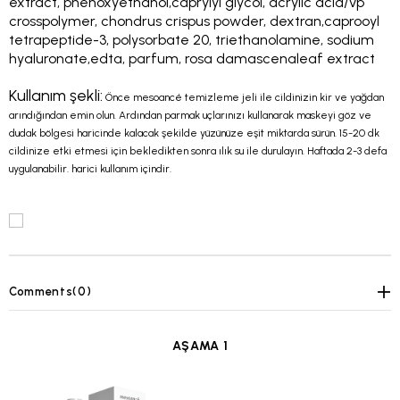
extract, phenoxyethanol,caprylyl glycol, acrylic acid/vp
crosspolymer, chondrus crispus powder, dextran,caprooyl
tetrapeptide-3, polysorbate 20, triethanolamine, sodium
hyaluronate,edta, parfum, rosa damascenaleaf extract
Kullanım şekli:
Önce mesoancé temizleme jeli ile cildinizin kir ve yağdan
arındığından emin olun. Ardından parmak uçlarınızı kullanarak maskeyi göz ve
dudak bölgesi haricinde kalacak şekilde yüzünüze eşit miktarda sürün. 15-20 dk
cildinize etki etmesi için bekledikten sonra ılık su ile durulayın. Haftada 2-3 defa
uygulanabilir. harici kullanım içindir.
Comments
(0)
AŞAMA 1