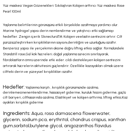
Yüz maskesi Vegan Gözenekleri Sıkılaştıran Kolajen arttırıcı Yüz maskesi Rose
Pearl 100ml
Yaşlanma belirtilerinin görünüşünü etkili birşekilde azaltmaya yardımcı olur.
Marine hydrogel yapısı derin nemlendirme ve yatıştırıcı etki sağlamayı
hedefler. Zengin içerik
Skınectura™
Kolajen veelastin sentezini artırır. Cilt
pürüzsüzleştirirken kırışıklıklarının sayısını,derinliğini ve uzunluğunu azaltır.
Benzersiz yapısı ile yerçekimin aksine doğru lifting etkisi sağlar. Formülündeki
Standstill rose,
Gül kök hücreleri; doğal yaşlanma sürecini sınırlayarak,
fibroblastların ömrü üzerinde etki eder. cildi destekleyen kolajen sentezini
artırarak hücrelerin aktivitesini güçlendirir. Özellikle kazayakları olmak üzere
ciltteki derin ve yüzeysel kırışıklıkları azaltır.
Hedefler:
Yaşlanma karşıtı , kırışıklık görünümünde azalma,
derinlemesinenemlendirme, hassasiyet giderme, kuruluk hissini giderme, güçlü
cilt bariyeri, cilthasarında azalma,
Elastikiyet ve kolajen arttırma, lifting etkisi,
Kaz
ayakları kırışıklık giderme
Ingredients:
Aqua, rosa damascena flowerwater,
glycerin, sodium pca, erythritol, chondrus crispus, xanthan
gum,sorbitol,butylene glycol, anigozanthos flavidus