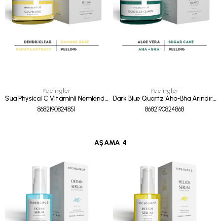
Peelingler
Peelingler
Sua Physical C Vitaminli Nemlendirici Arındırıcı Peeling 50 ML
Dark Blue Quartz Aha-Bha Arındırıcı - Sebum Dengeleyici Peeling 50 ml
8682190824851
8682190824868
AŞAMA 4