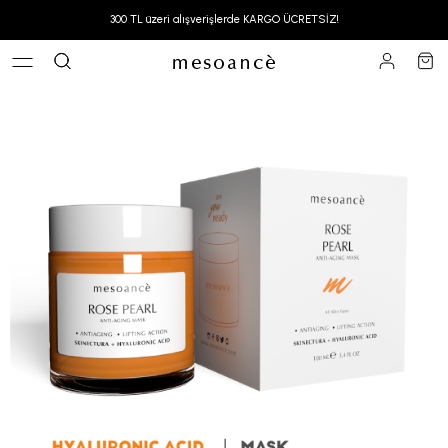
300 TL üzeri alışverişlerde KARGO ÜCRETSİZ!