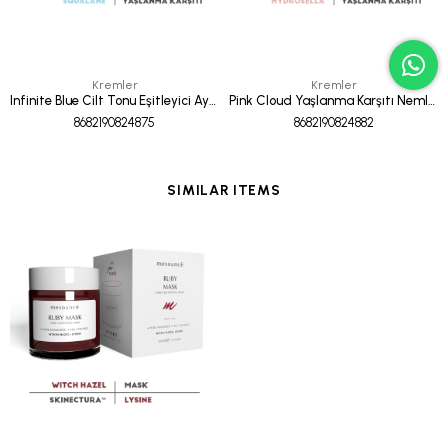
Kremler
Kremler
Infinite Blue Cilt Tonu Eşitleyici Aydınlatıcı Nemlendirici Yüz Bakım Kremi 50ml
Pink Cloud Yaşlanma Karşıtı Nemlendirici Yüz Bakım Kremi 50 ml
8682190824875
8682190824882
SIMILAR ITEMS