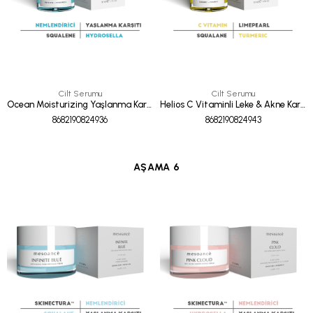
Cilt Serumu
Cilt Serumu
Ocean Moisturizing Yaşlanma Karşıtı Bariyer Onarıcı Serum 30ml
Helios C Vitaminli Leke & Akne Karşıtı Antioksidan Serum 30 ml
8682190824936
8682190824943
AŞAMA 6