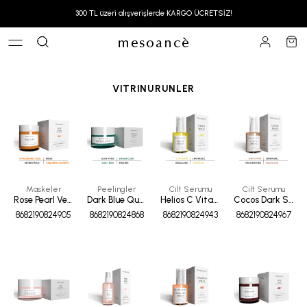
300 TL üzeri alışverişlerde KARGO ÜCRETSİZ!
VITRINURUNLER
Maskeler
Peelingler
Cilt Serumu
Cilt Serumu
Rose Pearl Vegan Gözenekleri Sıkılaştırıcı Kolajen yüz maskesi 100ml
Dark Blue Quartz Aha-Bha Arındırıcı - Sebum Dengeleyici Peeling 50 ml
Helios C Vitaminli Leke & Akne Karşıtı Antioksidan Serum 30 ml
Cocos Dark Spot Corrector Niacinamide Leke Giderici Renk Eşitleyici Serum 30 ml
8682190824905
8682190824868
8682190824943
8682190824967