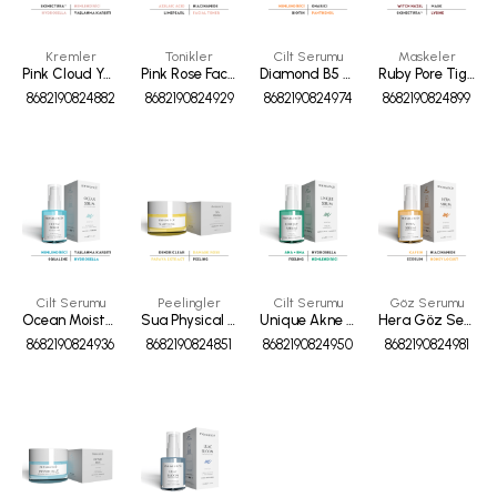
Kremler
Tonikler
Cilt Serumu
Maskeler
Pink Cloud Yaşlanma Karşıtı Nemlendirici Yüz Bakım Kremi 50 ml
Pink Rose Facial Toner Gözenek Sıkılaştırıcı Aydınlatıcı Tonik 100 ml
Diamond B5 Vitamini Nemlendirici - Onarıcı Besleyici Serum 30 ml
Ruby Pore Tightening Mask Gözenek Sıkılaştırıcı Aydınlatıcı Yüz Maskesi 100 ml
8682190824882
8682190824929
8682190824974
8682190824899
Cilt Serumu
Peelingler
Cilt Serumu
Göz Serumu
Ocean Moisturizing Yaşlanma Karşıtı Bariyer Onarıcı Serum 30ml
Sua Physical C Vitaminli Nemlendirici Arındırıcı Peeling 50 ML
Unique Akne Karşıtı AHA Ve BHA İçerikli Yenileyici Arındırıcı Serum 30 ml
Hera Göz Serumu, Kırışıklık Karşıtı Seramidler Göz Altı Koyu Halka Serumu 30ml
8682190824936
8682190824851
8682190824950
8682190824981