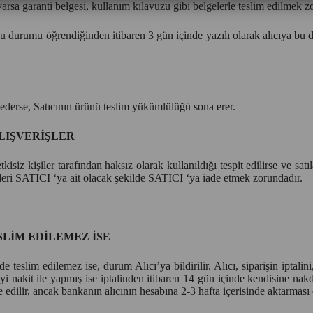
 varsa garanti belgesi, kullanım kılavuzu gibi belgelerle teslim edilmek z
bu durumu öğrendiğinden itibaren 3 gün içinde yazılı olarak alıcıya bu
l ederse, Satıcının ürünü teslim yükümlülüğü sona erer.
ALIŞVERİŞLER
kisiz kişiler tarafından haksız olarak kullanıldığı tespit edilirse ve sat
deri SATICI ‘ya ait olacak şekilde SATICI ‘ya iade etmek zorundadır.
LİM EDİLEMEZ İSE
teslim edilemez ise, durum Alıcı’ya bildirilir. Alıcı, siparişin iptalin
meyi nakit ile yapmış ise iptalinden itibaren 14 gün içinde kendisine nak
edilir, ancak bankanın alıcının hesabına 2-3 hafta içerisinde aktarması o