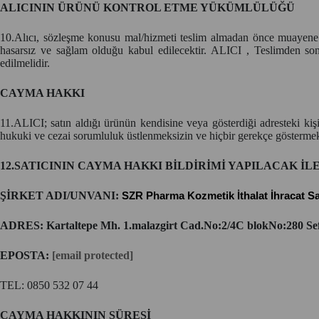
ALICININ ÜRÜNÜ KONTROL ETME YÜKÜMLÜLÜĞÜ
10.Alıcı, sözleşme konusu mal/hizmeti teslim almadan önce muayene ede
hasarsız ve sağlam olduğu kabul edilecektir. ALICI , Teslimden son
edilmelidir.
CAYMA HAKKI
11.ALICI; satın aldığı ürünün kendisine veya gösterdiği adresteki kişi/
hukuki ve cezai sorumluluk üstlenmeksizin ve hiçbir gerekçe göstermek
12.SATICININ CAYMA HAKKI BİLDİRİMİ YAPILACAK İLE
ŞİRKET ADI/UNVANI:
SZR Pharma Kozmetik İthalat İhracat San.
ADRES: Kartaltepe Mh. 1.malazgirt Cad.No:2/4C blokNo:280 Sef
EPOSTA:
[email protected]
TEL: 0850 532 07 44
CAYMA HAKKININ SÜRESİ