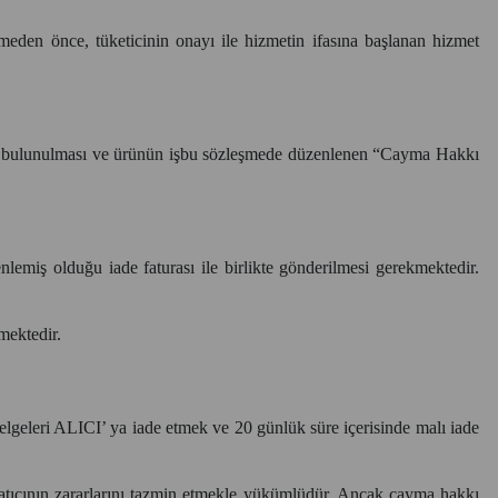
rmeden önce, tüketicinin onayı ile hizmetin ifasına başlanan hizmet
imde bulunulması ve ürünün işbu sözleşmede düzenlenen “Cayma Hakkı
lemiş olduğu iade faturası ile birlikte gönderilmesi gerekmektedir.
kmektedir.
elgeleri ALICI’ ya iade etmek ve 20 günlük süre içerisinde malı iade
atıcının zararlarını tazmin etmekle yükümlüdür. Ancak cayma hakkı