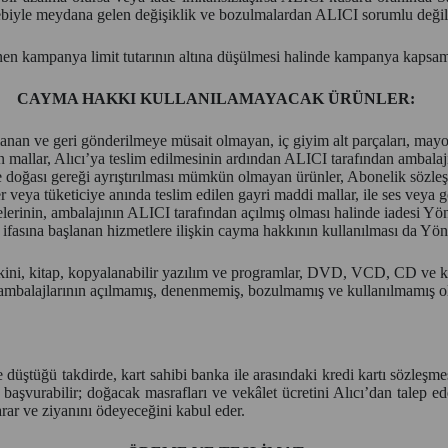
ebiyle meydana gelen değişiklik ve bozulmalardan ALICI sorumlu değil
 kampanya limit tutarının altına düşülmesi halinde kampanya kapsamınd
CAYMA HAKKI KULLANILAMAYACAK ÜRÜNLER:
lanan ve geri gönderilmeye müsait olmayan, iç giyim alt parçaları, mayo 
 mallar, Alıcı’ya teslim edilmesinin ardından ALICI tarafından ambalajı
ve doğası gereği ayrıştırılması mümkün olmayan ürünler, Abonelik sözleş
 veya tüketiciye anında teslim edilen gayri maddi mallar, ile ses veya gör
elerinin, ambalajının ALICI tarafından açılmış olması halinde iadesi Y
e ifasına başlanan hizmetlere ilişkin cayma hakkının kullanılması da Y
ini, kitap, kopyalanabilir yazılım ve programlar, DVD, VCD, CD ve kasetl
 ambalajlarının açılmamış, denenmemiş, bozulmamış ve kullanılmamış ol
düştüğü takdirde, kart sahibi banka ile arasındaki kredi kartı sözleşm
başvurabilir; doğacak masrafları ve vekâlet ücretini Alıcı’dan talep e
rar ve ziyanını ödeyeceğini kabul eder.