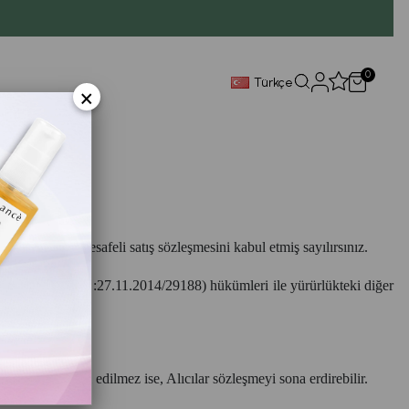
0
Türkçe
×
 formunu ve mesafeli satış sözleşmesini kabul etmiş sayılırsınız.
r Yönetmeliği (RG:27.11.2014/29188) hükümleri ile yürürlükteki diğer
inde ürün teslim edilmez ise, Alıcılar sözleşmeyi sona erdirebilir.