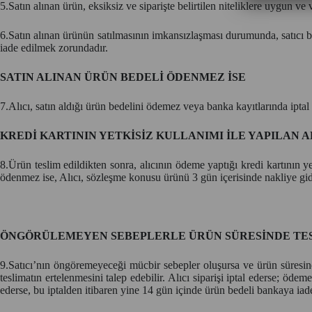
5.Satın alınan ürün, eksiksiz ve siparişte belirtilen niteliklere uygun ve
6.Satın alınan ürünün satılmasının imkansızlaşması durumunda, satıcı 
iade edilmek zorundadır.
SATIN ALINAN ÜRÜN BEDELİ ÖDENMEZ İSE
7.Alıcı, satın aldığı ürün bedelini ödemez veya banka kayıtlarında ipta
KREDİ KARTININ YETKİSİZ KULLANIMI İLE YAPILAN 
8.Ürün teslim edildikten sonra, alıcının ödeme yaptığı kredi kartının yet
ödenmez ise, Alıcı, sözleşme konusu ürünü 3 gün içerisinde nakliye gi
ÖNGÖRÜLEMEYEN SEBEPLERLE ÜRÜN SÜRESİNDE TES
9.Satıcı’nın öngöremeyeceği mücbir sebepler oluşursa ve ürün süresinde 
teslimatın ertelenmesini talep edebilir. Alıcı siparişi iptal ederse; öde
ederse, bu iptalden itibaren yine 14 gün içinde ürün bedeli bankaya iade 