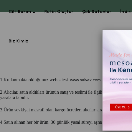
Cilt Bakım
Rutin Oluştur
Çok Satanlar
İndir
Biz Kimiz
1.Kullanmakta olduğunuz web sitesi
üzerinden elek
www.salvex.com.tr
2.Alıcılar, satın aldıkları ürünün satış ve teslimi ile ilgili olarak 
yasalara tabidir.
3.Ürün sevkiyat masrafı olan kargo ücretleri alıcılar tarafından ödenecek
4.Satın alınan her bir ürün, 30 günlük yasal süreyi aşmamak kaydı ile alı