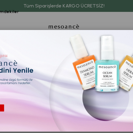
Tüm Siparişlerde KARGO ÜCRETSİZ!
imdekiler
İADE VE GARANTİ KOŞULLARI
TÜKETİCİ HAKLARI – CAYMA – İPTAL İADE KOŞULLARI
GENEL HÜKÜMLER
tronik ortamda sipariş verdiğiniz takdirde, size sunulan ön bilgilendirme
6502 sayılı Tüketicinin Korunması Hakkında Kanun ve Mesafeli Sözleşmele
tir.
cının gösterdiği adresteki kişi ve/veya kuruluşa teslim edilir. Bu süre iç