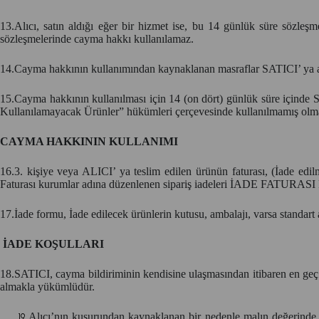
13.Alıcı, satın aldığı eğer bir hizmet ise, bu 14 günlük süre sözleş
sözleşmelerinde cayma hakkı kullanılamaz.
14.Cayma hakkının kullanımından kaynaklanan masraflar SATICI’ ya ai
15.Cayma hakkının kullanılması için 14 (on dört) günlük süre içinde 
Kullanılamayacak Ürünler” hükümleri çerçevesinde kullanılmamış olması
CAYMA HAKKININ KULLANIMI
16.3. kişiye veya ALICI’ ya teslim edilen ürünün faturası, (İade edi
Faturası kurumlar adına düzenlenen sipariş iadeleri İADE FATURASI 
17.İade formu, İade edilecek ürünlerin kutusu, ambalajı, varsa standart a
İADE KOŞULLARI
18.SATICI, cayma bildiriminin kendisine ulaşmasından itibaren en geç 1
almakla yükümlüdür.
Alıcı’nın kusurundan kaynaklanan bir nedenle malın değerinde 