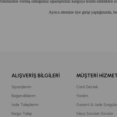
Sitemizden vermiş olduğunuz siparişleriniz kargoya teslim edildikten sonr
Ayrıca sitemize üye girişi yaptığınızda, h
ALIŞVERIŞ BILGILERI
MÜŞTERI HIZMET
Siparişlerim
Canlı Destek
Beğendiklerim
Yardım
İade Taleplerim
Garanti & İade Sorgul
Kargo Takip
Sıkça Sorulan Sorular