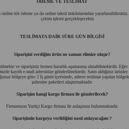
ÖDEME VE TESLİMAT
ıza online tek ödeme ya da online taksit imkânlarından yararlanabilirsini
çekim işlemi gerçekleşecektir.
TESLİMATA DAİR SÜRE GÜN BİLGİSİ
Siparişini verdiğim ürün ne zaman elimize ulaşır?
abilmekte ve siparişiniz hemen hazırlık aşamasına alınabilmektedir. Eğer
imizde kayıtlı e-mail adresinize gönderilmektedir. Satın aldığınız ürünler
ğunuz bölgeye göre 3 İş günü içerisinde, adrese teslimat yapılan bölgele
şubesine paketleri ulaştırmaktadır.
Siparişim hangi kargo firması ile gönderilecek?
Firmamızın Yurtiçi Kargo firması ile anlaşması bulunmaktadır.
Siparişimin kargoya verildiğini nasıl anlayacağım ?