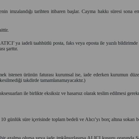
menin imzalandığı tarihten itibaren başlar. Cayma hakkı süresi sona e
ttir.
SATICI’ ya iadeli taahhütlü posta, faks veya eposta ile yazılı bildir
 şarttır.
lmek istenen ürünün faturası kurumsal ise, iade ederken kurumun düzen
kesilmediği takdirde tamamlanamayacaktır.)
ksesuarları ile birlikte eksiksiz ve hasarsız olarak teslim edilmesi gere
0 günlük süre içerisinde toplam bedeli ve Alıcı’yı borç altına sokan b
bir azalma olursa veya iade imkânsızlaşırsa ALICI kusuru oranında S