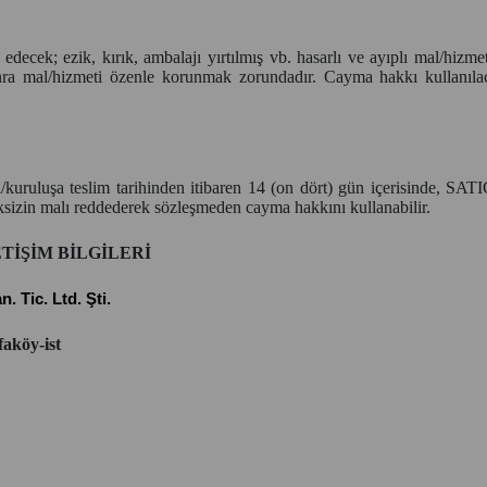
cek; ezik, kırık, ambalajı yırtılmış vb. hasarlı ve ayıplı mal/hizmet
ra mal/hizmeti özenle korunmak zorundadır. Cayma hakkı kullanılaca
kuruluşa teslim tarihinden itibaren 14 (on dört) gün içerisinde, SATICI
sizin malı reddederek sözleşmeden cayma hakkını kullanabilir.
TİŞİM BİLGİLERİ
 Tic. Ltd. Şti.
aköy-ist