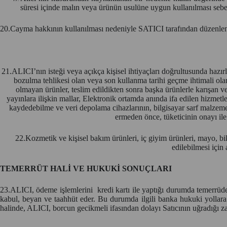
süresi içinde malın veya ürünün usulüne uygun kullanılması seb
20.Cayma hakkının kullanılması nedeniyle SATICI tarafından düzenlenen
21.ALICI’nın isteği veya açıkça kişisel ihtiyaçları doğrultusunda hazır
bozulma tehlikesi olan veya son kullanma tarihi geçme ihtimali olan
olmayan ürünler, teslim edildikten sonra başka ürünlerle karışan 
yayınlara ilişkin mallar, Elektronik ortamda anında ifa edilen hizmetler
kaydedebilme ve veri depolama cihazlarının, bilgisayar sarf malzem
ermeden önce, tüketicinin onayı il
22.Kozmetik ve kişisel bakım ürünleri, iç giyim ürünleri, mayo, bik
edilebilmesi için
TEMERRÜT HALİ VE HUKUKİ SONUÇLARI
23.ALICI, ödeme işlemlerini kredi kartı ile yaptığı durumda temerrüde 
kabul, beyan ve taahhüt eder. Bu durumda ilgili banka hukuki yollara 
halinde, ALICI, borcun gecikmeli ifasından dolayı Satıcının uğradığı za