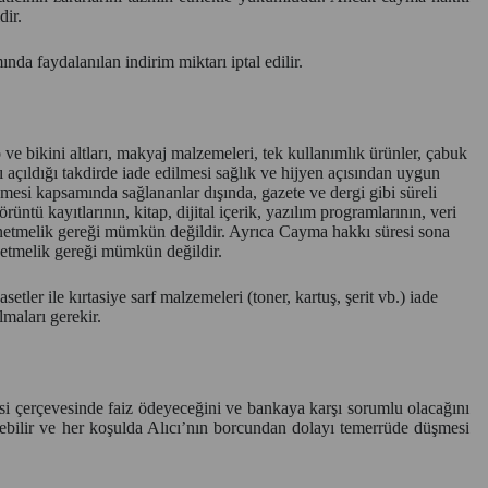
dir.
a faydalanılan indirim miktarı iptal edilir.
ve bikini altları, makyaj malzemeleri, tek kullanımlık ürünler, çabuk
 açıldığı takdirde iade edilmesi sağlık ve hijyen açısından uygun
mesi kapsamında sağlananlar dışında, gazete ve dergi gibi süreli
üntü kayıtlarının, kitap, dijital içerik, yazılım programlarının, veri
önetmelik gereği mümkün değildir. Ayrıca Cayma hakkı süresi sona
önetmelik gereği mümkün değildir.
er ile kırtasiye sarf malzemeleri (toner, kartuş, şerit vb.) iade
maları gerekir.
esi çerçevesinde faiz ödeyeceğini ve bankaya karşı sorumlu olacağını
debilir ve her koşulda Alıcı’nın borcundan dolayı temerrüde düşmesi