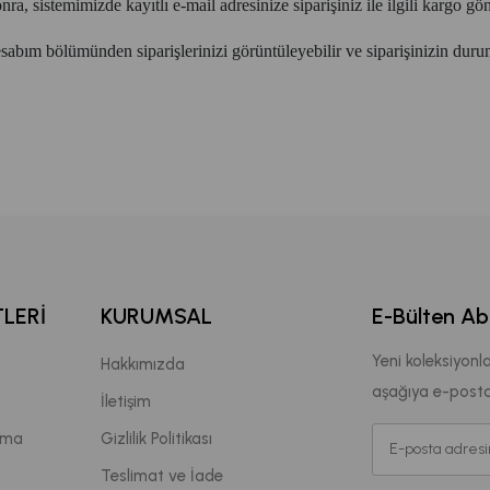
a, sistemimizde kayıtlı e-mail adresinize siparişiniz ile ilgili kargo gö
esabım bölümünden siparişlerinizi görüntüleyebilir ve siparişinizin duru
LERI
KURUMSAL
E-Bülten Ab
Yeni koleksiyonl
Hakkımızda
aşağıya e-postan
İletişim
ama
Gizlilik Politikası
Teslimat ve İade