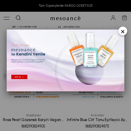
Anasayfa
Cilt Bakım
Amaca Göre
Kırışıklık Karşıtı
Tüm Siparişlerde KARGO ÜCRETSİZ!
Kırışıklık Karşıtı
Filtreleme
Sıralama
×
Maskeler
Kremler
Rose Pearl Gözenek Karşıtı Vegan Kolajen Yüz Maskesi 100ML
Infinite Blue Cilt Tonu Eşitleyici Aydınlatıcı Nemlendirici Yüz Bakım Kremi 50ML
8682190824905
8682190824875