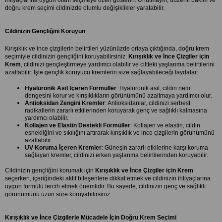
ihtiyaçlarına uygun olanı seçmeye özen gösterin. Unutmayın, düzenli bakım ve 
doğru krem seçimi cildinizde olumlu değişiklikler yaratabilir.
Cildinizin Gençliğini Koruyun
Kırışıklık ve ince çizgilerin belirtileri yüzünüzde ortaya çıktığında, doğru krem 
seçimiyle cildinizin gençliğini koruyabilirsiniz. 
Kırışıklık ve İnce Çizgiler için 
Krem
, cildinizi gençleştirmeye yardımcı olabilir ve ciltteki yaşlanma belirtilerini 
azaltabilir. İşte gençlik koruyucu kremlerin size sağlayabileceği faydalar:
Hyaluronik Asit İçeren Formüller
: Hyaluronik asit, cildin nem 
dengesini korur ve kırışıklıkların görünümünü azaltmaya yardımcı olur.
Antioksidan Zengini Kremler
: Antioksidanlar, cildinizi serbest 
radikallerin zararlı etkilerinden koruyarak genç ve sağlıklı kalmasına 
yardımcı olabilir.
Kollajen ve Elastin Destekli Formüller
: Kollajen ve elastin, cildin 
esnekliğini ve sıkılığını artırarak kırışıklık ve ince çizgilerin görünümünü 
azaltabilir.
UV Koruma İçeren Kremler
: Güneşin zararlı etkilerine karşı koruma 
sağlayan kremler, cildinizi erken yaşlanma belirtilerinden koruyabilir.
Cildinizin gençliğini korumak için 
Kırışıklık ve İnce Çizgiler için Krem
seçerken, içeriğindeki aktif bileşenlere dikkat etmek ve cildinizin ihtiyaçlarına 
uygun formülü tercih etmek önemlidir. Bu sayede, cildinizin genç ve sağlıklı 
görünümünü uzun süre koruyabilirsiniz.
Kırışıklık ve İnce Çizgilerle Mücadele İçin Doğru Krem Seçimi