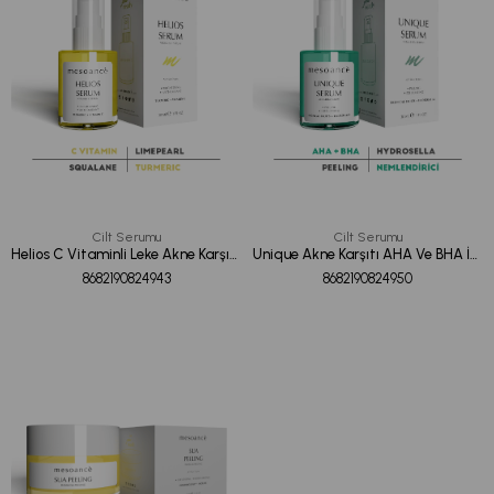
Cilt Serumu
Cilt Serumu
Helios C Vitaminli Leke Akne Karşıtı Antioksidan Serum 30ML
Unique Akne Karşıtı AHA Ve BHA İçerikli Yenileyici Arındırıcı Serum 30ML
8682190824943
8682190824950