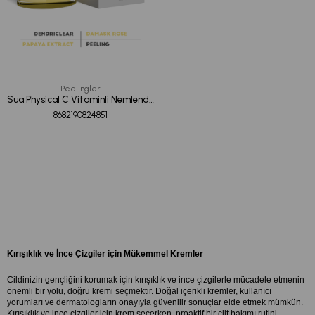
Peelingler
Sua Physical C Vitaminli Nemlendirici Arındırıcı Peeling 50ML
8682190824851
Kırışıklık ve İnce Çizgiler için Mükemmel Kremler
Cildinizin gençliğini korumak için kırışıklık ve ince çizgilerle mücadele etmenin 
önemli bir yolu, doğru kremi seçmektir. Doğal içerikli kremler, kullanıcı 
yorumları ve dermatologların onayıyla güvenilir sonuçlar elde etmek mümkün. 
Kırışıklık ve ince çizgiler için krem seçerken, proaktif bir cilt bakımı rutini 