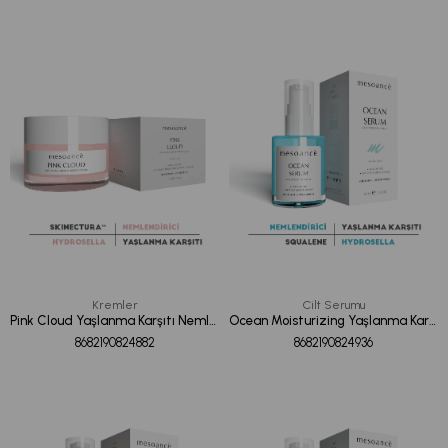
Kremler
Cilt Serumu
Pink Cloud Yaşlanma Karşıtı Nemlendirici Yüz Bakım Kremi 50ML
Ocean Moisturizing Yaşlanma Karşıtı Bariyer Onarıcı Serum 30ML
8682190824882
8682190824936