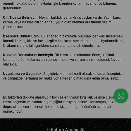
önemli noktalar bulunmaktadır. İşte kremleri kullanmadan önce bilmeniz 
gerekenler:
Cilt Tipinizi Belirleyin
: Her cilt farklıdır ve farklı ihtiyaçları vardır. Yağlı, kuru, 
karma veya hassas cilt tiplerine uygun olan kremler arasından seçim 
yapmalısınız.
İçeriklere Dikkat Edin
: Kullanacağınız kremde bulunan içerikleri incelemek 
önemlidir. Kırışıklık ve ince çizgiler için krem seçerken, retinol, hyaluronik asit, 
C vitamini gibi etkili içeriklere sahip olanları tercih etmelisiniz.
Kullanıcı Yorumlarını İnceleyin
: Bir krem satın almadan önce, o ürünü 
kullanan diğer kullanıcıların deneyimlerini ve yorumlarını incelemek faydalı 
olacaktır.
Uygulama ve Uygunluk
: Seçtiğiniz kremi düzenli olarak kullanabileceğinize 
ve cildinizde herhangi bir reaksiyona neden olmadığına emin olmalısınız.
Bu faktörleri dikkate alarak, cilt tipinize en uygun kırışıklık ve ince çizgiler için 
kremi seçebilir ve cildinizin gençliğini koruyabilirsiniz. Unutmayın, düzenli ve 
doğru cilt bakımı ile kırışıklık ve ince çizgilerin görünümünü azaltmak 
mümkündür.
E-Bülten Aboneliği