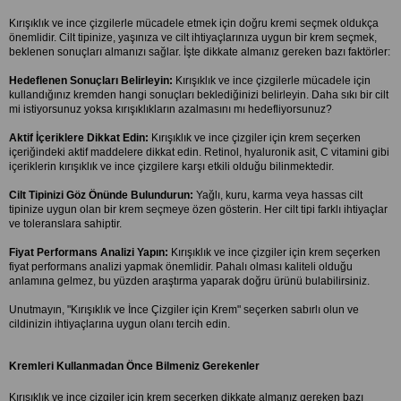
Kırışıklık ve ince çizgilerle mücadele etmek için doğru kremi seçmek oldukça 
önemlidir. Cilt tipinize, yaşınıza ve cilt ihtiyaçlarınıza uygun bir krem seçmek, 
beklenen sonuçları almanızı sağlar. İşte dikkate almanız gereken bazı faktörler:
Hedeflenen Sonuçları Belirleyin:
 Kırışıklık ve ince çizgilerle mücadele için 
kullandığınız kremden hangi sonuçları beklediğinizi belirleyin. Daha sıkı bir cilt 
mi istiyorsunuz yoksa kırışıklıkların azalmasını mı hedefliyorsunuz?
Aktif İçeriklere Dikkat Edin:
 Kırışıklık ve ince çizgiler için krem seçerken 
içeriğindeki aktif maddelere dikkat edin. Retinol, hyaluronik asit, C vitamini gibi 
içeriklerin kırışıklık ve ince çizgilere karşı etkili olduğu bilinmektedir.
Cilt Tipinizi Göz Önünde Bulundurun:
 Yağlı, kuru, karma veya hassas cilt 
tipinize uygun olan bir krem seçmeye özen gösterin. Her cilt tipi farklı ihtiyaçlar 
ve toleranslara sahiptir.
Fiyat Performans Analizi Yapın:
 Kırışıklık ve ince çizgiler için krem seçerken 
fiyat performans analizi yapmak önemlidir. Pahalı olması kaliteli olduğu 
anlamına gelmez, bu yüzden araştırma yaparak doğru ürünü bulabilirsiniz.
Unutmayın, "Kırışıklık ve İnce Çizgiler için Krem" seçerken sabırlı olun ve 
cildinizin ihtiyaçlarına uygun olanı tercih edin.
Kremleri Kullanmadan Önce Bilmeniz Gerekenler
Kırışıklık ve ince çizgiler için krem seçerken dikkate almanız gereken bazı 