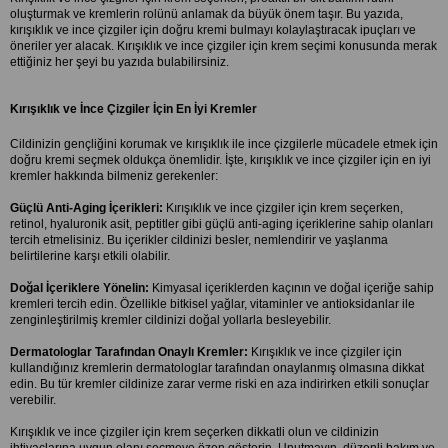
oluşturmak ve kremlerin rolünü anlamak da büyük önem taşır. Bu yazıda, 
kırışıklık ve ince çizgiler için doğru kremi bulmayı kolaylaştıracak ipuçları ve 
öneriler yer alacak. Kırışıklık ve ince çizgiler için krem seçimi konusunda merak 
ettiğiniz her şeyi bu yazıda bulabilirsiniz.
Kırışıklık ve İnce Çizgiler İçin En İyi Kremler
Cildinizin gençliğini korumak ve kırışıklık ile ince çizgilerle mücadele etmek için 
doğru kremi seçmek oldukça önemlidir. İşte, kırışıklık ve ince çizgiler için en iyi 
kremler hakkında bilmeniz gerekenler:
Güçlü Anti-Aging İçerikleri:
 Kırışıklık ve ince çizgiler için krem seçerken, 
retinol, hyaluronik asit, peptitler gibi güçlü anti-aging içeriklerine sahip olanları 
tercih etmelisiniz. Bu içerikler cildinizi besler, nemlendirir ve yaşlanma 
belirtilerine karşı etkili olabilir.
Doğal İçeriklere Yönelin:
 Kimyasal içeriklerden kaçının ve doğal içeriğe sahip 
kremleri tercih edin. Özellikle bitkisel yağlar, vitaminler ve antioksidanlar ile 
zenginleştirilmiş kremler cildinizi doğal yollarla besleyebilir.
Dermatologlar Tarafından Onaylı Kremler:
 Kırışıklık ve ince çizgiler için 
kullandığınız kremlerin dermatologlar tarafından onaylanmış olmasına dikkat 
edin. Bu tür kremler cildinize zarar verme riski en aza indirirken etkili sonuçlar 
verebilir.
Kırışıklık ve ince çizgiler için krem seçerken dikkatli olun ve cildinizin 